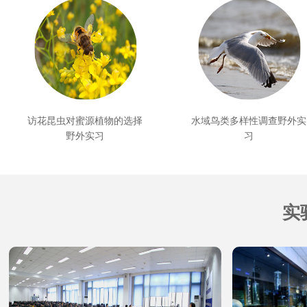
访花昆虫对蜜源植物的选择
水域鸟类多样性调查野外实
野外实习
习
实