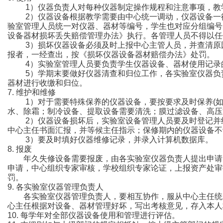
1）仪器负责人对每种仪器制定操作规程和注意事项，教学
2）仪器设备根据教学需要由中心统一调动，仪器设备一律
验室管理人员统一对仪器、器材等编号，学生也对应分组编号
设备器材损坏丢失赔偿管理办法》执行。各管理人员不得以任
3）损坏仪器设备必须及时上报中心主管人员，并查清原因
报者，一经查出，按《损坏仪器设备器材赔偿办法》处罚。
4）实验室管理人员要负责学生仪器设备、器材使用记录的
5）学期末要做好仪器清查和归位工作，各实验室仪器负责
器材进行收缴和归位。
7. 维护和维修
1）对于需要特殊保养的仪器设备，要按要求及时保养(如
水、除霜；制冷设备、提取设备需要清洗；膜过滤设备、高压
2）仪器设备损坏后，实验室设备管理人员要及时登记并组
中心主任书面汇报，并等候主任指示；保修期内的仪器设备不
3）要及时填好仪器维修记录，并录入计算机数据库。
8. 报废
年久失修设备需要报废，由各实验室仪器负责人提出申请，中
申请，中心组织专家审核，学校组织专家论证，上报资产处审
罚。
9. 各实验室仪器管理负责人
各实验室仪器管理负责人，要相互协作，服从中心主任统一
心主任根据对设备、器材管理好坏，写出考核意见，存入本人
10. 每学年对全部仪器设备使用和管理进行评估。